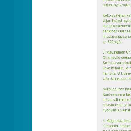
sitä ei löydy valk
Kokojyväviljan kä
viljan lisäksi myö
kurpitsansiemeniä
pähkinöitä tai ca
lihaskramppeja ja
on 500mg/d.
3. Mausteinen Cha
Chai-teelle omin
Se lisää verenkul
koko keholle, Se 
häiriöitä. Orkide
valmistaakseen fe
Seksuaalisen halu
Kardemumma kelpa
hoitaa viljoihin k
sulavia leipiä ja
hyödyllisiä vaikut
4. Magnoliaa her
Tuhannet ihmiset k