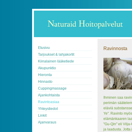
Etusivu
Ravinnosta
Tarjoukset & lahjakortit
Kiinalainen lääketiede
Akupunktio
Hieronta
Hinnasto
Cuppingmassage
Ajankohtaista
Ihminen saa ravin
Ravintoasiaa
perimän säätelemä
eläviä substanssej
Yhteystiedot
Ye". Ravinto myösk
Linkit
elämänkaaren laa
Ajanvaraus
"Gu-Qin" eli Vilj
ja laadusta. Jott