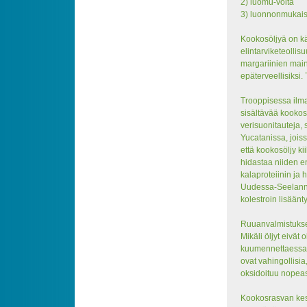
2) luomu-voita
3) luonnonmukaist
Kookosöljyä on kä
elintarviketeollis
margariinien main
epäterveellisiksi.
Trooppisessa ilma
sisältävää kookos
verisuonitauteja,
Yucatanissa, joiss
että kookosöljy ki
hidastaa niiden e
kalaproteiinin ja 
Uudessa-Seelannis
kolestroin lisään
Ruuanvalmistuksess
Mikäli öljyt eivät 
kuumennettaessa 
ovat vahingollisia
oksidoituu nopeas
Kookosrasvan kesk