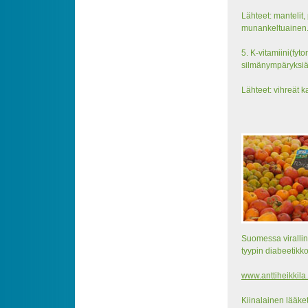
Lähteet: mantelit,
munankeltuainen
5. K-vitamiini(fy
silmänympäryksiä
Lähteet: vihreät ka
Suomessa viralline
tyypin diabeetikko
www.anttiheikkil
Kiinalainen lääke