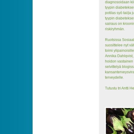
diagnosoidaan kii
tyypin diabetekse
potilas syö tai/ja
tyypin diabetekse
sairaus on kroonis
riskiryhmän.
Ruotsissa Sosiaali
suosittelee nyt väh
toimi ylipainoisil
Annika Dahlqvist, j
hoidon vastainen t
selvittelyä blogis
kansanterveysvir
terveydelle.
Tutustu tri Antti 