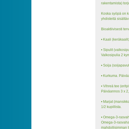
rakentamista) tor
Koska syöpä on kr
yhdisteitä sisältä
Bioaktiivisesti te
• Kaali (keräkaalit
• Sipulit (valkosip
Valkosipulia 2 kyn
• Soija (soijapavut
• Kurkuma. Päiväa
• Vihreä tee (erit
Päiväannos 3 x 2,
• Marjat (mansikk
1/2 kupillista.
• Omega-3-rasvahap
Omega-3-rasvahapo
mahdollisimman tu