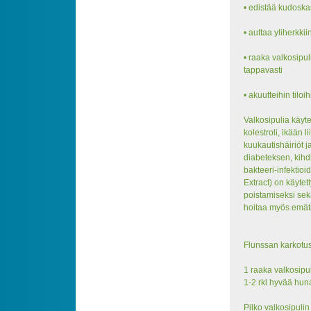
• edistää kudosk
• auttaa yliherkki
• raaka valkosipul
tappavasti
• akuutteihin tilo
Valkosipulia käyt
kolestroli, ikään 
kuukautishäiriöt j
diabeteksen, kihdi
bakteeri-infektioi
Extract) on käytet
poistamiseksi sek
hoitaa myös emät
Flunssan karkotus
1 raaka valkosipul
1-2 rkl hyvää hun
Pilko valkosipulin