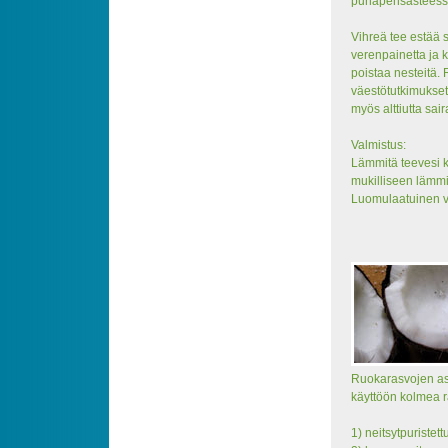
punapensasteessä 
Vihreä tee estää 
verenpainetta ja k
poistaa nesteitä.
väestötutkimukset
myös alttiutta sai
Valmistus:
Lämmitä teevesi k
mukilliseen lämmin
Luomulaatuinen vi
Ruokarasvojen asi
käyttöön kolmea r
1) neitsytpuristettu