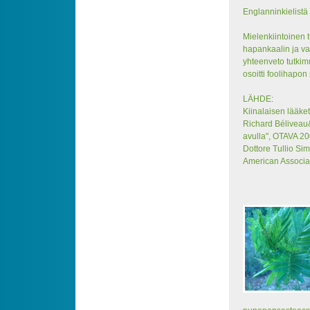
Englanninkielistä 
Mielenkiintoinen t
hapankaalin ja va
yhteenveto tutkimu
osoitti foolihapon
LÄHDE:
Kiinalaisen lääke
Richard Béliveau&
avulla", OTAVA 20
Dottore Tullio Si
American Associa