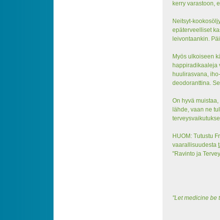
kerry varastoon, 
Neitsyt-kookosölj
epäterveelliset kas
leivontaankin. Pä
Myös ulkoiseen k
happiradikaaleja v
huulirasvana, iho
deodoranttina. Se
On hyvä muistaa, 
lähde, vaan ne tu
terveysvaikutukset
HUOM: Tutustu Fra
vaarallisuudesta
"Ravinto ja Terve
"Let medicine be 