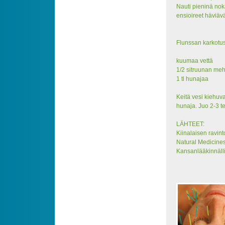
Nauti pieninä nok
ensioireet häviävä
Flunssan karkotus
kuumaa vettä
1/2 sitruunan me
1 tl hunajaa
Keitä vesi kiehuv
hunaja. Juo 2-3 t
LÄHTEET:
Kiinalaisen ravint
Natural Medicine
Kansanlääkinnälli