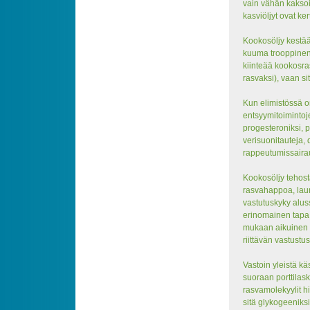
vain vähän kaksois
kasviöljyt ovat k
Kookosöljy kestä
kuuma trooppinen 
kiinteää kookosras
rasvaksi), vaan si
Kun elimistössä on
entsyymitoimintoj
progesteroniksi, 
verisuonitauteja,
rappeutumissaira
Kookosöljy tehost
rasvahappoa, lauri
vastutuskyky alus
erinomainen tapa t
mukaan aikuinen ta
riittävän vastustu
Vastoin yleistä kä
suoraan porttilas
rasvamolekyylit h
sitä glykogeeniksi