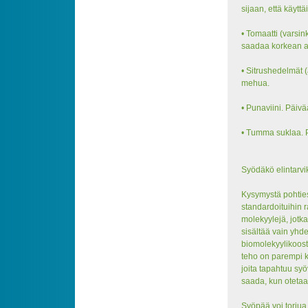
sijaan, että käytt
• Tomaatti (varsin
saadaa korkean a
• Sitrushedelmät (
mehua.
• Punaviini. Päivä
• Tumma suklaa. 
Syödäkö elintarvi
Kysymystä pohties
standardoituihin r
molekyylejä, jotka
sisältää vain yhd
biomolekyylikoost
teho on parempi ku
joita tapahtuu syö
saada, kun otetaan
Syöpää voi torjua 