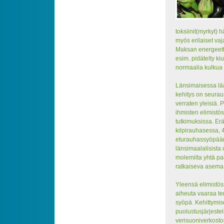
toksiinit(myrkyt) h
myös erilaiset vaj
Maksan energeettis
esim. pidätelty k
normaalia kulkua 
Länsimaisessa lä
kehitys on seurau
verraten yleisiä.
ihmisten elimistöst
tutkimuksissa. Er
kilpirauhasessa, 
eturauhassyöpään 
länsimaalalisista 
molemilta yhtä pal
ratkaiseva asema e
Yleensä elimistös
aiheuta vaaraa ter
syöpä. Kehittymis
puolustusjärjest
verisuoniverkost