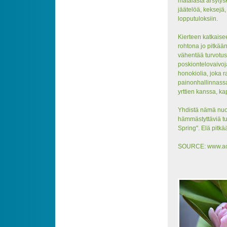
matalasta ärsytys
jäätelöä, keksejä,
lopputuloksiin.
Kierteen katkaise
rohtona jo pitkää
vähentää turvotus
poskiontelovaivoj
honokiolia, joka 
painonhallinnassa
yrttien kanssa, ka
Yhdistä nämä nuore
hämmästyttäviä tul
Spring". Elä pitkää
SOURCE: www.acup