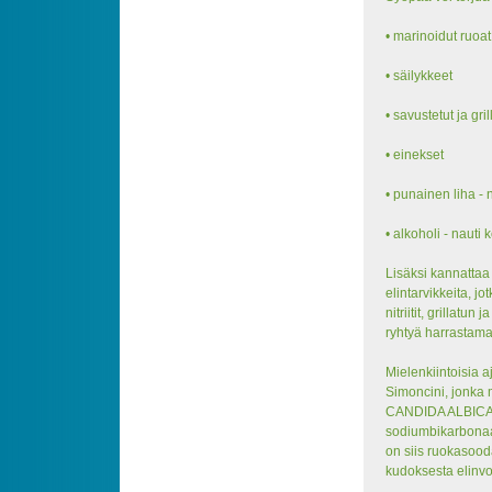
• marinoidut ruoat
• säilykkeet
• savustetut ja gril
• einekset
• punainen liha - n
• alkoholi - nauti 
Lisäksi kannattaa 
elintarvikkeita, j
nitriitit, grillatu
ryhtyä harrastamaa
Mielenkiintoisia 
Simoncini, jonka 
CANDIDA ALBICANS
sodiumbikarbonaa
on siis ruokasoo
kudoksesta elinv