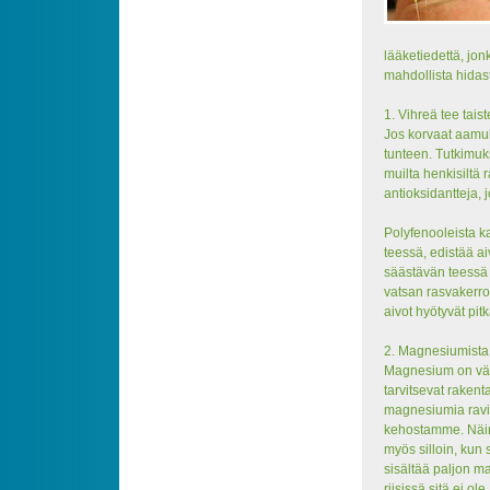
lääketiedettä, jo
mahdollista hidas
1. Vihreä tee tais
Jos korvaat aamuk
tunteen. Tutkimuks
muilta henkisiltä 
antioksidantteja, 
Polyfenooleista k
teessä, edistää ai
säästävän teessä o
vatsan rasvakerro
aivot hyötyvät pit
2. Magnesiumista
Magnesium on vält
tarvitsevat rakent
magnesiumia ravin
kehostamme. Näin 
myös silloin, kun 
sisältää paljon ma
riisissä sitä ei 