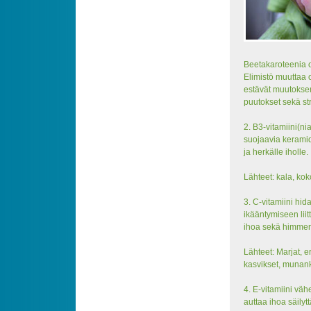
Beetakaroteenia o
Elimistö muuttaa o
estävät muutoksen
puutokset sekä stre
2. B3-vitamiini(ni
suojaavia keramid
ja herkälle iholle.
Lähteet: kala, ko
3. C-vitamiini hid
ikääntymiseen liit
ihoa sekä himmen
Lähteet: Marjat, er
kasvikset, munank
4. E-vitamiini väh
auttaa ihoa säilyt