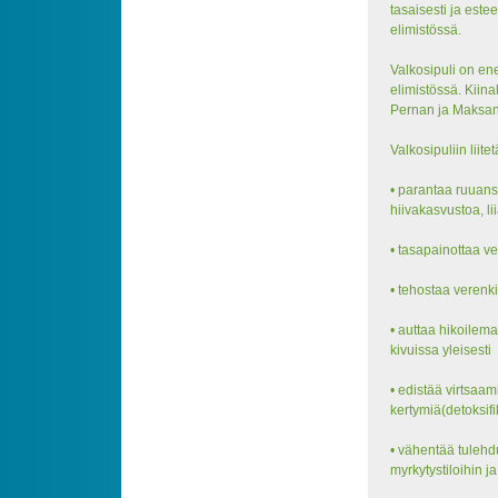
tasaisesti ja este
elimistössä.
Valkosipuli on ene
elimistössä. Kiin
Pernan ja Maksan 
Valkosipuliin lii
• parantaa ruuans
hiivakasvustoa, li
• tasapainottaa v
• tehostaa verenk
• auttaa hikoilema
kivuissa yleisesti
• edistää virtsaam
kertymiä(detoksifi
• vähentää tulehdu
myrkytystiloihin j